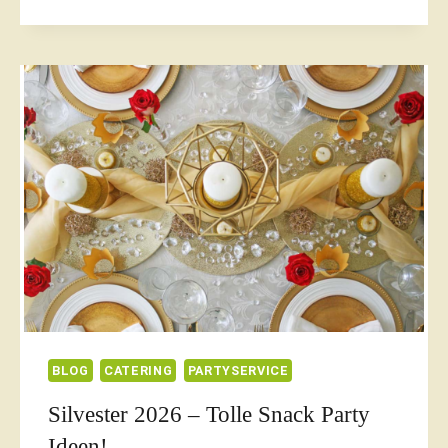
UETZE
PARTYSERVICE
MIT
DER
FRISCHE
GARANTIE
VON
VITALO.
BLOG
CATERING
PARTYSERVICE
Silvester 2026 – Tolle Snack Party
Ideen!