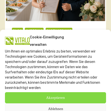
BLOG
CATERING
PARTYSERVICE
Cookie-Einwilligung
Checkliste – So Planen Sie Ihre
verwalten
Hochzeit Mit Catering.
Um Ihnen ein optimales Erlebnis zu bieten, verwenden wir
Technologien wie Cookies, um Geräteinformationen zu
Mit der Vitalo Catering Checkliste planen
speichern und/oder darauf zuzugreifen. Wenn Sie diesen
Technologien zustimmen, können wir Daten wie das
Sie Ihre Hochzeit richtig. Die Hochzeit ist
Surfverhalten oder eindeutige IDs auf dieser Website
für viele Paare der schönste…
verarbeiten. Wenn Sie ihre Zustimmung nicht erteilen oder
zurückziehen, können bestimmte Merkmale und Funktionen
beeinträchtigt werden.
CHECKLISTE
WEITERLESEN
–
Akzeptieren
SO
Ablehnen
PLANEN