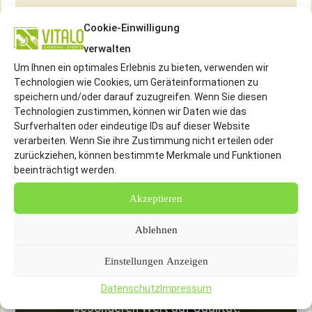
Cookie-Einwilligung
verwalten
Um Ihnen ein optimales Erlebnis zu bieten, verwenden wir
Technologien wie Cookies, um Geräteinformationen zu
Canapés & belegte Brötchen beim
speichern und/oder darauf zuzugreifen. Wenn Sie diesen
Sektempfang!
Technologien zustimmen, können wir Daten wie das
Surfverhalten oder eindeutige IDs auf dieser Website
Mit dem Catering- und Partyservice
verarbeiten. Wenn Sie ihre Zustimmung nicht erteilen oder
zurückziehen, können bestimmte Merkmale und Funktionen
Isernhagen von Vitalo wird Ihre nächste
beeinträchtigt werden.
Veranstaltung zu einem kulinarischen
Akzeptieren
Erlebnis, das Ihren Gästen in bester
Erinnerung bleibt. Wir stehen für hochwertige
Ablehnen
Speisen, kreative Menüideen und einen
Einstellungen Anzeigen
zuverlässigen Service, der individuell auf Ihre
Wünsche abgestimmt ist. Dabei legen wir
Datenschutz
Impressum
besonderen Wert auf Qualität,