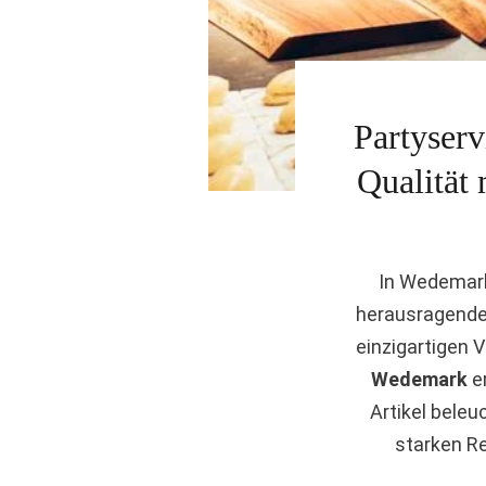
Partyserv
Qualität
In Wedemark 
herausragende 
einzigartigen V
Wedemark
er
Artikel beleu
starken R