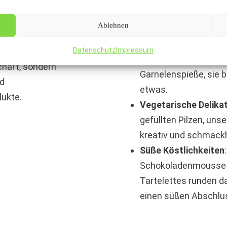
e bis hin zu
hergestellt, serviert
iegeln die
Ablehnen
einer Auswahl an fri
okalen
Gourmet Spieße
: Ob
Datenschutz
Impressum
egionalbezug
vegetarische Capres
schaft, sondern
Garnelenspieße, sie 
nd
etwas.
dukte.
Vegetarische Delika
gefüllten Pilzen, uns
kreativ und schmackh
Süße Köstlichkeiten
Schokoladenmousse-T
Tartelettes runden d
einen süßen Abschlu