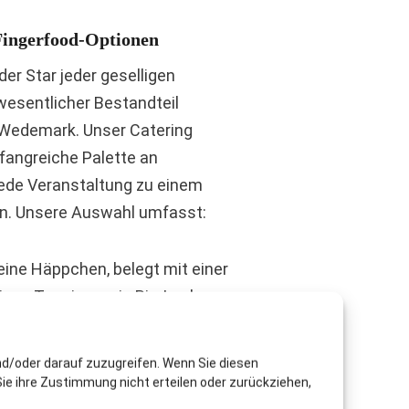
 Fingerfood-Optionen
er Star jeder geselligen
esentlicher Bestandteil
 Wedemark. Unser Catering
angreiche Palette an
jede Veranstaltung zu einem
en. Unsere Auswahl umfasst:
leine Häppchen, belegt mit einer
tigen Toppings wie Bio-Lachs,
risch zubereiteten
nd/oder darauf zuzugreifen. Wenn Sie diesen
einen Burger sind ein echter
ie ihre Zustimmung nicht erteilen oder zurückziehen,
 aus Bio-Rindfleisch