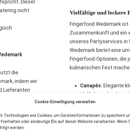
spricht. Dieser
atering nicht
Vielfältige und leckere
Fingerfood Wedemark ist d
gisch
Zusammenkunft und ein w
unseres Partyservices in
Wedemark bietet eine umf
 Wedemark
Fingerfood-Optionen, die 
kulinarischen Fest mach
utzt die
mark, indem wir
Canapés
: Elegante k
d Lieferanten
Vielfalt von hochwer
nerschaften
Cookie-Einwilligung verwalten
veganem Pesto oder f
sten und
Gemüsecrèmes.
en zu beziehen,
wir Technologien wie Cookies, um Geräteinformationen zu speichern u
Mini Burger
: Diese kl
verhalten oder eindeutige IDs auf dieser Website verarbeiten. Wenn S
n frischen
htigt werden.
Hingucker und werden