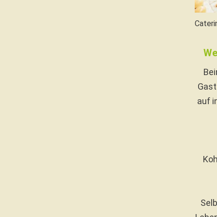
Cater
We
Bei
Gast
auf 
Koh
Selb