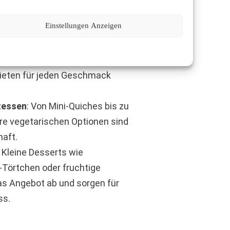
 auf Mini-Brioche-Brötchen mit
Einstellungen Anzeigen
schen Zutaten.
 marinierte Bio-Hähnchenspieße,
e-Spieße oder exotische
bieten für jeden Geschmack
tessen
: Von Mini-Quiches bis zu
ere vegetarischen Optionen sind
aft.
: Kleine Desserts wie
örtchen oder fruchtige
as Angebot ab und sorgen für
ss.