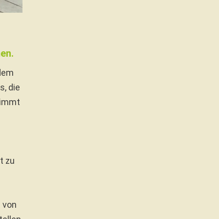
en.
edem
, die
timmt
t zu
n von