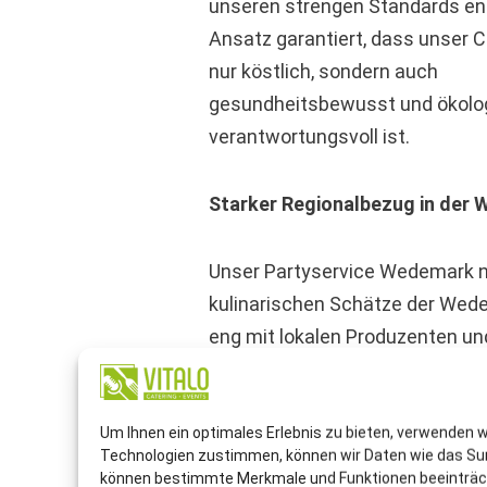
unseren strengen Standards ent
Ansatz garantiert, dass unser C
nur köstlich, sondern auch
gesundheitsbewusst und ökolo
verantwortungsvoll ist.
Starker Regionalbezug in der
Unser Partyservice Wedemark n
kulinarischen Schätze der Wede
eng mit lokalen Produzenten un
zusammenarbeiten. Diese Part
ermöglichen es uns, die frische
qualitativ hochwertigsten Zutat
Um Ihnen ein optimales Erlebnis zu bieten, verwenden 
Technologien zustimmen, können wir Daten wie das Surf
die die Region zu bieten hat. Vo
können bestimmte Merkmale und Funktionen beeinträc