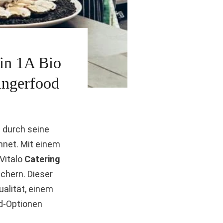
 in 1A Bio
ingerfood
h durch seine
hnet. Mit einem
 Vitalo
Catering
ichern. Dieser
ualität, einem
d-Optionen