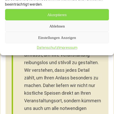
zu erfüllen, sondern zu übertreffen.
beeinträchtigt werden.
Akzeptieren
Neben unseren exquisiten Catering
Laatzen Optionen bieten wir bei Vitalo
Ablehnen
Best Catering für Laatzen einen
Einstellungen Anzeigen
umfassenden Partyservice, der auch
die Bereitstellung von Equipment
Datenschutz
Impressum
umfasst, um Ihre Veranstaltung
reibungslos und stilvoll zu gestalten.
Wir verstehen, dass jedes Detail
zählt, um Ihren Anlass besonders zu
machen. Daher liefern wir nicht nur
köstliche Speisen direkt an Ihren
Veranstaltungsort, sondern kümmern
uns auch um alle notwendigen