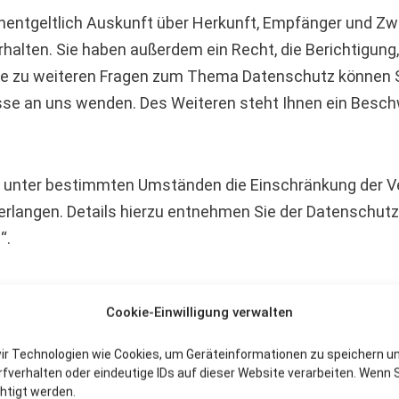
unentgeltlich Auskunft über Herkunft, Empfänger und Zw
alten. Sie haben außerdem ein Recht, die Berichtigung
ie zu weiteren Fragen zum Thema Datenschutz können Sie
 an uns wenden. Des Weiteren steht Ihnen ein Beschw
 unter bestimmten Umständen die Einschränkung der Ve
langen. Details hierzu entnehmen Sie der Datenschutze
“.
rittanbietern
Cookie-Einwilligung verwalten
nn Ihr Surf-Verhalten statistisch ausgewertet werden. 
wir Technologien wie Cookies, um Geräteinformationen zu speichern u
alyseprogrammen. Die Analyse Ihres Surf-Verhaltens er
verhalten oder eindeutige IDs auf dieser Website verarbeiten. Wenn S
nen zurückverfolgt werden. Sie können dieser Analyse w
htigt werden.