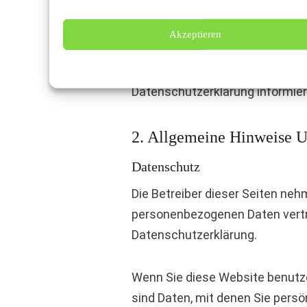
Nichtbenutzung bestimmter Tools
Datenschutzerklärung.
Akzeptieren
Sie können dieser Analyse wide
Datenschutzerklärung informier
2. Allgemeine Hinweise U
Datenschutz
Die Betreiber dieser Seiten neh
personenbezogenen Daten vertr
Datenschutzerklärung.
Wenn Sie diese Website benut
sind Daten, mit denen Sie persön