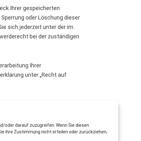
eck Ihrer gespeicherten
, Sperrung oder Löschung dieser
 sich jederzeit unter der im
erderecht bei der zuständigen
rarbeitung Ihrer
rklärung unter „Recht auf
Das geschieht vor allem mit
nd/oder darauf zuzugreifen. Wenn Sie diesen
folgt in der Regel anonym; das
ie ihre Zustimmung nicht erteilen oder zurückziehen,
idersprechen oder sie durch die