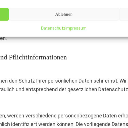
 verhindern. Detaillierte Informationen dazu finden Sie
Ablehnen
Datenschutz
Impressum
rsprechen. Über die Widerspruchsmöglichkeiten werden w
en.
nd Pflichtinformationen
men den Schutz Ihrer persönlichen Daten sehr ernst. Wir
aulich und entsprechend der gesetzlichen Datenschutzv
zen, werden verschiedene personenbezogene Daten erh
lich identifiziert werden können. Die vorliegende Datens