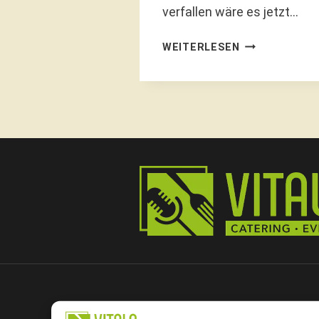
verfallen wäre es jetzt…
START
WEITERLESEN
FREI;
JETZT
GEHT
ES
LOS
MIT
DEM
FRÜHJAHRSP