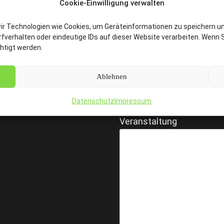
Cookie-Einwilligung verwalten
wir Technologien wie Cookies, um Geräteinformationen zu speichern u
Ihre E-Mail-Adresse
verhalten oder eindeutige IDs auf dieser Website verarbeiten. Wenn S
htigt werden.
Ihre Telefonnummer
Ablehnen
Datenschutz
Impressum
Veranstaltung