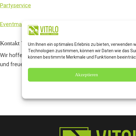
Partyservice
Eventmanagement
Kontakt Weihnachtsfeier Catering In Hannover
Um Ihnen ein optimales Erlebnis zu bieten, verwenden 
Technologien zustimmen, können wir Daten wie das Surf
Wir hoffen sehr, dass Sie unsere Informationen zu Weih
können bestimmte Merkmale und Funktionen beeinträc
und freuen uns auf Ihre Kontaktaufnahme!
Akzeptieren