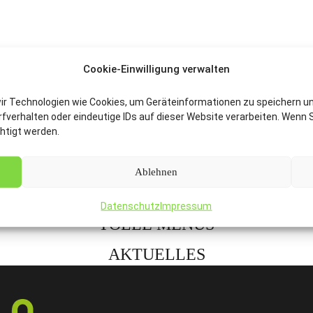
Cookie-Einwilligung verwalten
wir Technologien wie Cookies, um Geräteinformationen zu speichern u
verhalten oder eindeutige IDs auf dieser Website verarbeiten. Wenn S
nachtsfeier Catering überzeugt haben. Wir stehen Ihnen
htigt werden.
Ablehnen
ANFRAGE
Datenschutz
Impressum
TOLLE MENÜS
AKTUELLES