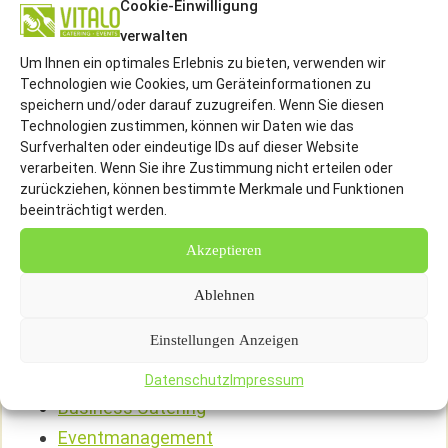
Cookie-Einwilligung
somit einen Überblick zu erfahren. Trotz dessen
verwalten
sind wir der Meinung, dass Qualität eher schwer
Um Ihnen ein optimales Erlebnis zu bieten, verwenden wir
Technologien wie Cookies, um Geräteinformationen zu
zu verallgemeinern ist. Aus diesem Grund bitten
speichern und/oder darauf zuzugreifen. Wenn Sie diesen
wir Sie um Verständnis, dass wir Ihnen auf
Technologien zustimmen, können wir Daten wie das
unserer Seite keine konkreten Preise für Ihr
Surfverhalten oder eindeutige IDs auf dieser Website
verarbeiten. Wenn Sie ihre Zustimmung nicht erteilen oder
individuelles Veranstaltungscatering zur
zurückziehen, können bestimmte Merkmale und Funktionen
Verfügung stellen können. Selbstverständlich
beeinträchtigt werden.
dürfen von uns aber eine kompetente Beratung
Akzeptieren
sowie ein individuelles Angebot erwarten.
Ablehnen
Weitere Leistungen Von Vitalo Catering
Einstellungen Anzeigen
Für Hannover
Datenschutz
Impressum
Business Catering
Eventmanagement