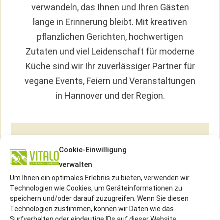
verwandeln, das Ihnen und Ihren Gästen
lange in Erinnerung bleibt. Mit kreativen
pflanzlichen Gerichten, hochwertigen
Zutaten und viel Leidenschaft für moderne
Küche sind wir Ihr zuverlässiger Partner für
vegane Events, Feiern und Veranstaltungen
in Hannover und der Region.
Regionale Verbundenheit
Cookie-Einwilligung
verwalten
Mit unseren veganen Spezialitäten
Um Ihnen ein optimales Erlebnis zu bieten, verwenden wir
verbinden wir nachhaltigen Genuss mit
Technologien wie Cookies, um Geräteinformationen zu
regionaler Tiefe. Wir arbeiten bevorzugt mit
speichern und/oder darauf zuzugreifen. Wenn Sie diesen
Technologien zustimmen, können wir Daten wie das
lokalen Erzeugern und Partnern zusammen,
Surfverhalten oder eindeutige IDs auf dieser Website