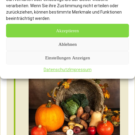
um frische, saisonale Zutaten für unsere
verarbeiten. Wenn Sie ihre Zustimmung nicht erteilen oder
zurückziehen, können bestimmte Merkmale und Funktionen
pflanzlichen Gerichte zu verwenden. Von
beeinträchtigt werden.
knackigem Gemüse aus regionalem Anbau
Akzeptieren
bis hin zu hochwertigen pflanzlichen
Produkten – unser Angebot steht für
Ablehnen
bewusste Ernährung, Nachhaltigkeit und die
Einstellungen Anzeigen
Unterstützung heimischer Betriebe.
Datenschutz
Impressum