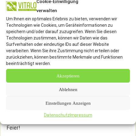
Cookie-Einwilligung
Vegetarisches Catering
verwalten
Künstler Booking
Um Ihnen ein optimales Erlebnis zu bieten, verwenden wir
Weihnachtsfeier Catering
Technologien wie Cookies, um Geräteinformationen zu
speichern und/oder darauf zuzugreifen. Wenn Sie diesen
Catering für Veranstaltung
Technologien zustimmen, können wir Daten wie das
Lunchpaket
Surfverhalten oder eindeutige IDs auf dieser Website
verarbeiten. Wenn Sie ihre Zustimmung nicht erteilen oder
zurückziehen, können bestimmte Merkmale und Funktionen
Servicekräfte Für Ihre Event In Hannover
beeinträchtigt werden.
Wenn Sie für Ihre Feierlichkeit in Hannover noch
Akzeptieren
das passende Catering und professionelle
Ablehnen
Servicekräfte suchen, dann rufen Sie uns gerne
an. Bei uns erwarten Sie nicht nur zahlreiche
Einstellungen Anzeigen
Köstlichkeiten aus aller Welt, sondern auch der
Datenschutz
Impressum
dazu passende Service. Wir freuen uns auf Ihre
Feier!