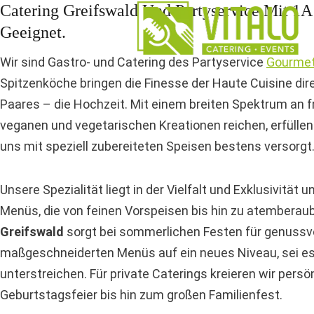
Catering Greifswald Und Partyservice Mit 1A
Zum
Inhalt
Geeignet.
springen
Wir sind Gastro- und Catering des Partyservice
Gourmet
Spitzenköche bringen die Finesse der Haute Cuisine dire
Paares – die Hochzeit. Mit einem breiten Spektrum an fr
veganen und vegetarischen Kreationen reichen, erfüllen 
uns mit speziell zubereiteten Speisen bestens versorgt
Unsere Spezialität liegt in der Vielfalt und Exklusivit
Menüs, die von feinen Vorspeisen bis hin zu atemberau
Greifswald
sorgt bei sommerlichen Festen für genussvo
maßgeschneiderten Menüs auf ein neues Niveau, sei es 
unterstreichen. Für private Caterings kreieren wir pers
Geburtstagsfeier bis hin zum großen Familienfest.