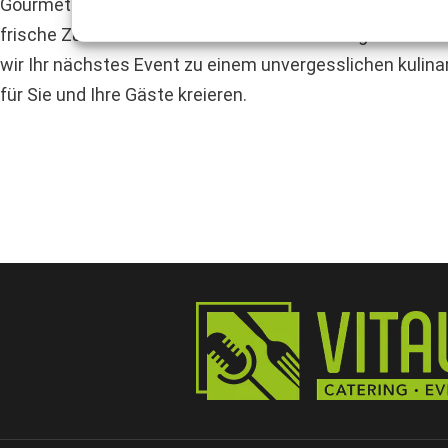
Gourmet Partyservice Greifswald ist mehr als nur ein Ca
frische Zutaten sowie eine kreative Küche legen. Mit 
wir Ihr nächstes Event zu einem unvergesslichen kulina
für Sie und Ihre Gäste kreieren.