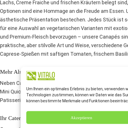
Lachs, Creme Fraiche und frischen Kräutern belegt sind,
Optionen sind eine Hommage an die Freude am Essen. Un
ästhetische Präsentation bestechen. Jedes Stück ist s
für eine Auswahl an vegetarischen Varianten mit exot
und Premium-Fleisch bevorzugen – unsere Canapés sind d
praktische, aber stilvolle Art und Weise, verschiedene
Caprese-Spießen mit saftigen Tomaten, frischem Basili
Mehr Als Nur Snacks
Neben Canapés und Spießchen erweitern wir das Konzept 
Um Ihnen ein optimales Erlebnis zu bieten, verwenden 
Mini Quiches mit einer Vielzahl an Füllungen, elegante 
Technologien zustimmen, können wir Daten wie das Surf
Patisserien. Diese Optionen ermöglichen eine flexible G
können bestimmte Merkmale und Funktionen beeinträc
Ihr Cateringservice Für Jedes Anstehende Event.
Akzeptieren