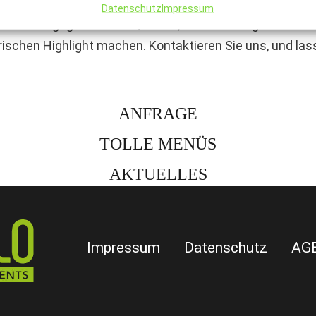
teringservice – es ist eine Einladung an all jene, die 
Datenschutz
Impressum
unserem Engagement für Qualität, unserem Auge fürs De
rischen Highlight machen. Kontaktieren Sie uns, und la
ANFRAGE
TOLLE MENÜS
AKTUELLES
Impressum
Datenschutz
AG