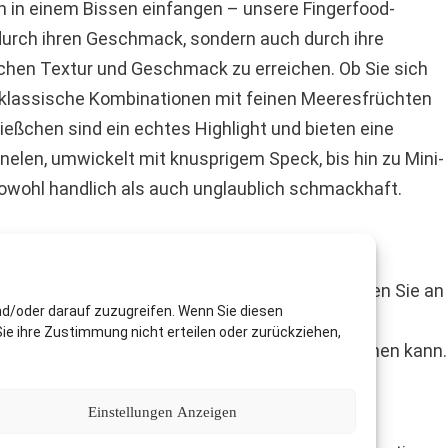
en in einem Bissen einfangen – unsere Fingerfood-
durch ihren Geschmack, sondern auch durch ihre
schen Textur und Geschmack zu erreichen. Ob Sie sich
 klassische Kombinationen mit feinen Meeresfrüchten
eßchen sind ein echtes Highlight und bieten eine
nelen, umwickelt mit knusprigem Speck, bis hin zu Mini-
sowohl handlich als auch unglaublich schmackhaft.
eiten, die jeden Trendsetter begeistern. Denken Sie an
nd/oder darauf zuzugreifen. Wenn Sie diesen
, oder an süße Verführungen in Form von Mini-
ie ihre Zustimmung nicht erteilen oder zurückziehen,
itanreger als auch als vollwertige Mahlzeit dienen kann.
Einstellungen Anzeigen