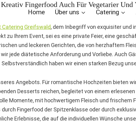
 Kreativ Fingerfood Auch Für Vegetarier Und
Home
Über uns
Catering
 Catering Greifswald
, dem Inbegriff von exquisiter und
kt zu Ihrem Event, sei es eine private Feier, eine gesc
ischen und leckeren Gerichten, die von herzhaftem Fleisc
wir jede diätetische Anforderung und Vorliebe. Auch Gäs
. Selbstverständlich haben wir einen starken Bezug unse
ät unseres Angebots. Für romantische Hochzeiten bieten w
benden Desserts reichen, begleitet von einem erlesene
lle Momente, mit hochwertigem Fleisch und frischem Fis
durch Fingerfood der Spitzenklasse oder durch exklusi
önliche Erlebnisse, die auf die individuellen Wünsche un