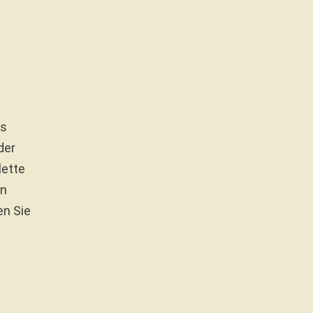
ss
der
lette
en
n Sie