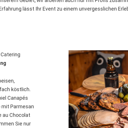
 unserem Gebiet, wir arbeiten auch nur mit Profis zusam
 Erfahrung lässt Ihr Event zu einem unvergesslichen Erle
 Catering
ung
peisen,
fach köstlich.
piel Canapés
o mit Parmesan
e au Chocolat
ommen Sie nur