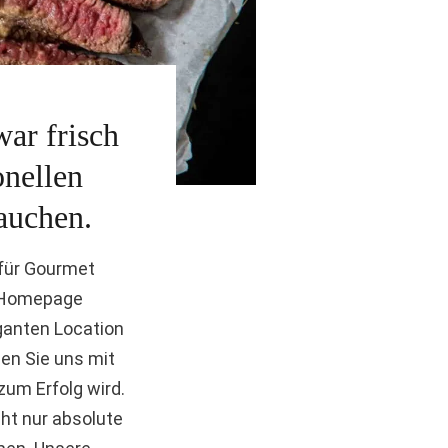
war frisch
onellen
auchen.
 für Gourmet
e Homepage
ganten Location
gen Sie uns mit
zum Erfolg wird.
cht nur absolute