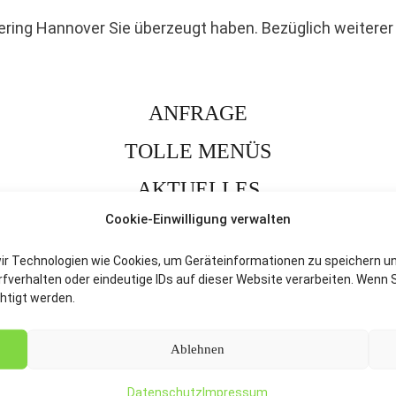
ring Hannover Sie überzeugt haben. Bezüglich weiterer F
ANFRAGE
TOLLE MENÜS
AKTUELLES
Cookie-Einwilligung verwalten
wir Technologien wie Cookies, um Geräteinformationen zu speichern u
Impressum
Datenschutz
AG
verhalten oder eindeutige IDs auf dieser Website verarbeiten. Wenn S
htigt werden.
Ablehnen
Datenschutz
Impressum