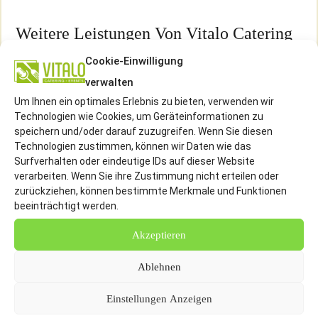
Weitere Leistungen Von Vitalo Catering
Für Hannover
Cookie-Einwilligung
verwalten
Cateringzubehör
Um Ihnen ein optimales Erlebnis zu bieten, verwenden wir
Messe Catering
Technologien wie Cookies, um Geräteinformationen zu
Vegetarisches Catering
speichern und/oder darauf zuzugreifen. Wenn Sie diesen
Technologien zustimmen, können wir Daten wie das
Künstler Booking
Surfverhalten oder eindeutige IDs auf dieser Website
Weihnachtsfeier Catering
verarbeiten. Wenn Sie ihre Zustimmung nicht erteilen oder
Veranstaltungscatering
zurückziehen, können bestimmte Merkmale und Funktionen
beeinträchtigt werden.
Business Catering
Catering vor Ort
Akzeptieren
Catering Webseite mieten
Ablehnen
Kontakt Für Messe Hostessen Aus Hannover
Einstellungen Anzeigen